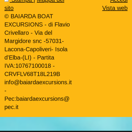
sito
Vista web
© BAIARDA BOAT
EXCURSIONS - di Flavio
Crivellaro - Via del
Margidore snc -57031-
Lacona-Capoliveri- Isola
d'Elba-(LI) - Partita
IVA:10767100018 -
CRVFLV68T18L219B
info@baiardaexcursions.it
-
Pec:baiardaexcursions@
pec.it