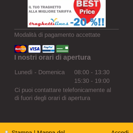
Modalità di pagamento accettate
I nostri orari di apertura
Lunedì - Domenica
08:00
-
13:30
15:30
-
19:00
Ci puoi contattare telefonicamente al
di fuori degli orari di apertura
Stampa
|
Mappa del
Accedi