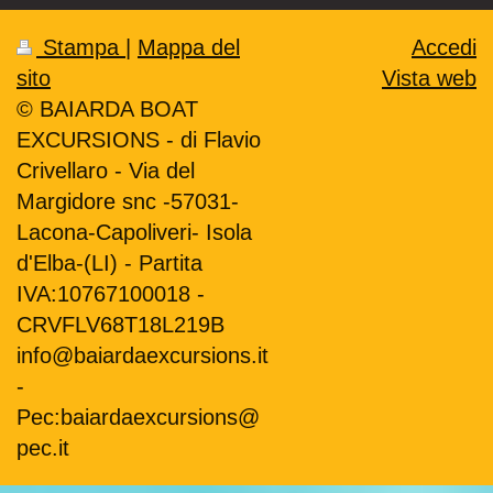
Stampa
|
Mappa del
Accedi
sito
Vista web
© BAIARDA BOAT
EXCURSIONS - di Flavio
Crivellaro - Via del
Margidore snc -57031-
Lacona-Capoliveri- Isola
d'Elba-(LI) - Partita
IVA:10767100018 -
CRVFLV68T18L219B
info@baiardaexcursions.it
-
Pec:baiardaexcursions@
pec.it