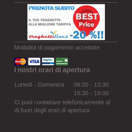
Modalità di pagamento accettate
I nostri orari di apertura
Lunedì - Domenica
08:00
-
13:30
15:30
-
19:00
Ci puoi contattare telefonicamente al
di fuori degli orari di apertura