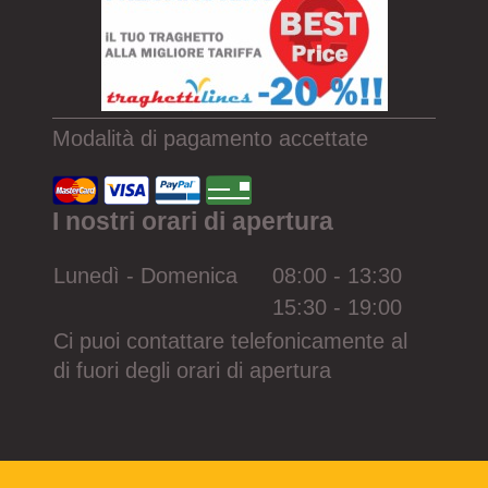
Modalità di pagamento accettate
I nostri orari di apertura
Lunedì - Domenica
08:00
-
13:30
15:30
-
19:00
Ci puoi contattare telefonicamente al
di fuori degli orari di apertura