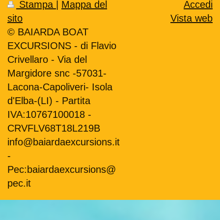
Stampa
|
Mappa del
Accedi
sito
Vista web
© BAIARDA BOAT
EXCURSIONS - di Flavio
Crivellaro - Via del
Margidore snc -57031-
Lacona-Capoliveri- Isola
d'Elba-(LI) - Partita
IVA:10767100018 -
CRVFLV68T18L219B
info@baiardaexcursions.it
-
Pec:baiardaexcursions@
pec.it