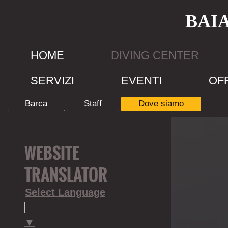
BAI
HOME
DIVING CENTER
SERVIZI
EVENTI
OF
Barca
Staff
Dove siamo
WEBSITE
TRANSLATOR
Select Language
▼